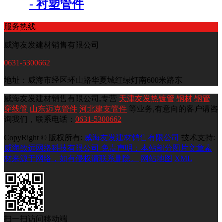
- 衬塑管件
服务热线
威海友发建材销售有限公司
0631-5300662
地址：威海市经区环山路华夏城红绿灯南600米路东
威海友发建材销售有限公司,专营
天津友发热镀管
钢材
钢管
穿线管
山东迈克管件
河北建支管件
等业务,有意向的客户请咨
询我们，联系电话：
0631-5300662
CopyRight © 版权所有:
威海友发建材销售有限公司
技术支持:
威海致远网络科技有限公司 免责声明：本站部分图片文章素
材来源于网络，如有侵权请联系删除。
网站地图
XML
扫一扫访问移动端