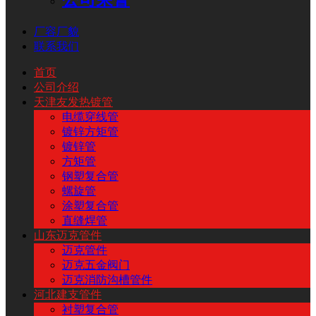
厂容厂貌
联系我们
首页
公司介绍
天津友发热镀管
电缆穿线管
镀锌方矩管
镀锌管
方矩管
钢塑复合管
螺旋管
涂塑复合管
直缝焊管
山东迈克管件
迈克管件
迈克五金阀门
迈克消防沟槽管件
河北建支管件
衬塑复合管